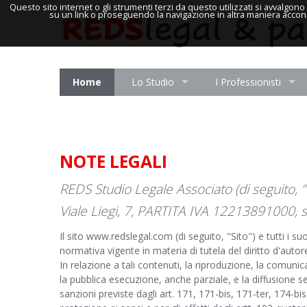
Questo sito internet o gli strumenti terzi da questo utilizzati si avvalgon
su un link o proseguendo la navigazione in altra maniera accons
Home
Lo Studio
I Professionisti
NOTE LEGALI
REDS Studio Legale Associato (di seguito,
Viale Liegi, 7, PARTITA IVA 12213891000, 
Il sito www.redslegal.com (di seguito, "Sito") e tutti i s
normativa vigente in materia di tutela del diritto d'autor
In relazione a tali contenuti, la riproduzione, la comunic
la pubblica esecuzione, anche parziale, e la diffusione se
sanzioni previste dagli art. 171, 171-bis, 171-ter, 174-