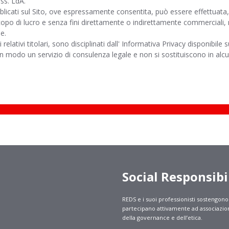
 ss. LdA.
bblicati sul Sito, ove espressamente consentita, può essere effettuata,
o di lucro e senza fini direttamente o indirettamente commerciali, 
e.
ei relativi titolari, sono disciplinati dall' Informativa Privacy disponibile s
cun modo un servizio di consulenza legale e non si sostituiscono in al
Social Responsibi
REDS e i suoi professionisti sostengono
partecipano attivamente ad associazio
della governance e dell’etica.