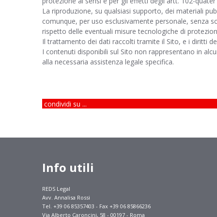
protezione ai sensi e per gli effetti degli artt. 102-quater
La riproduzione, su qualsiasi supporto, dei materiali pu
comunque, per uso esclusivamente personale, senza scop
rispetto delle eventuali misure tecnologiche di protezion
Il trattamento dei dati raccolti tramite il Sito, e i diritti d
I contenuti disponibili sul Sito non rappresentano in al
alla necessaria assistenza legale specifica.
condividi su ...
Info utili
REDS Legal
Avv. Annalisa Rossi
Tel. +39 06 85357403 - Fax +39 06 85866236
Via Alberto Caroncini, 58 - 00197 - Roma