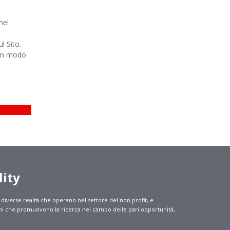
nel
ul Sito.
cun modo
lity
 diverse realtà che operano nel settore del non profit, e
ni che promuovono la ricerca nel campo delle pari opportunità,