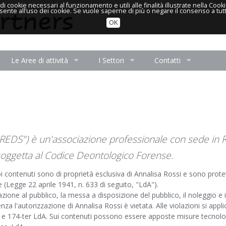
o di cookie necessari al funzionamento e utili alle finalità illustrate nella
ente all’uso dei cookie. Se vuole saperne di più o negare il consenso a tutt
OK
Le Aree di attività
I Settori
Contatti
 "REDS") è un'associazione professionale con sede in
soggetta al Codice Deontologico Forense.
uoi contenuti sono di proprietà esclusiva di Annalisa Rossi e sono protet
e (Legge 22 aprile 1941, n. 633 di seguito, "LdA").
azione al pubblico, la messa a disposizione del pubblico, il noleggio e il
nza l'autorizzazione di Annalisa Rossi è vietata. Alle violazioni si appl
bis e 174-ter LdA. Sui contenuti possono essere apposte misure tecnolo