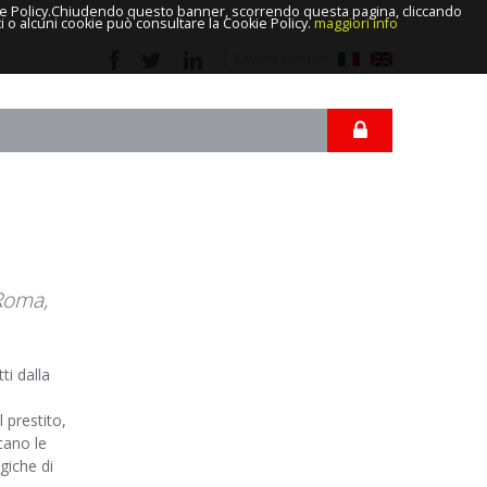
 Cookie Policy.Chiudendo questo banner, scorrendo questa pagina, cliccando
i o alcuni cookie può consultare la Cookie Policy.
maggiori info
Lavora con noi
Area riservata
 Roma,
ti dalla
 prestito,
icano le
giche di